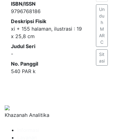
ISBN/ISSN
Un
9796768186
du
Deskripsi Fisik
h
xi + 155 halaman, ilustrasi : 19
M
AR
x 25,8 cm
C
Judul Seri
-
Sit
asi
No. Panggil
540 PAR k
Khazanah Analitika
Informasi
Layanan