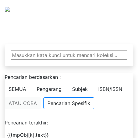
Khazanah Analitika
Pencarian berdasarkan :
SEMUA
Pengarang
Subjek
ISBN/ISSN
ATAU COBA
Pencarian Spesifik
Pencarian terakhir:
{{tmpObj[k].text}}