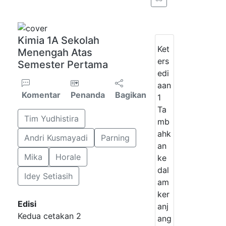
Kimia 1A Sekolah
Ket
Menengah Atas
ers
Semester Pertama
edi
aan
Komentar
Penanda
Bagikan
1
Ta
Tim Yudhistira
mb
ahk
Andri Kusmayadi
Parning
an
Mika
Horale
ke
dal
Idey Setiasih
am
ker
Edisi
anj
Kedua cetakan 2
ang