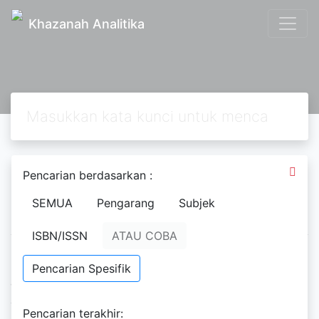
Khazanah Analitika
Masuk Anggota
Pencarian berdasarkan :
Perpustakaan
SEMUA
Pengarang
Subjek
ISBN/ISSN
ATAU COBA
Masukan ID anggota serta kata sandi yang diberikan
Pencarian Spesifik
oleh administrator sistem perpustakaan. Jika Anda
anggota perpustakaan namun belum memiliki kata
Pencarian terakhir:
sandi, hubungi staf perpustakaan.