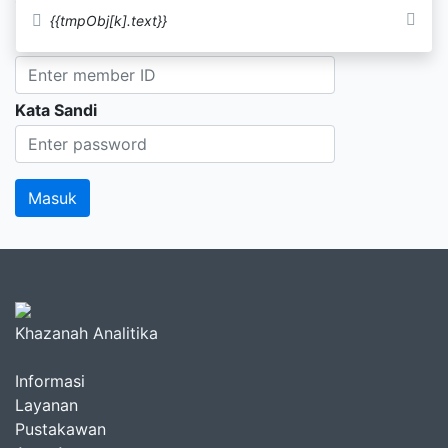
{{tmpObj[k].text}}
ID Anggota
Kata Sandi
Khazanah Analitika
Informasi
Layanan
Pustakawan