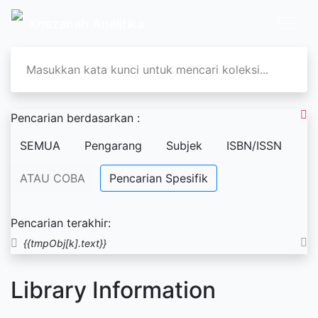
Khazanah Analitika
Pencarian berdasarkan :
SEMUA
Pengarang
Subjek
ISBN/ISSN
ATAU COBA
Pencarian Spesifik
Pencarian terakhir:
{{tmpObj[k].text}}
Library Information