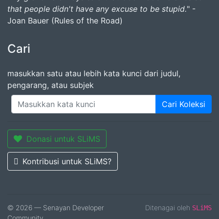
that people didn't have any excuse to be stupid.
" -
Joan Bauer (Rules of the Road)
Cari
masukkan satu atau lebih kata kunci dari judul,
pengarang, atau subjek
Cari Koleksi
Donasi untuk SLiMS
Kontribusi untuk SLiMS?
© 2026 — Senayan Developer
Ditenagai oleh
SLiMS
Community