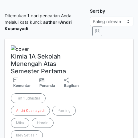
Sort by
Ditemukan
1
dari pencarian Anda
melalui kata kunci:
author=Andri
Kusmayadi
Kimia 1A Sekolah
Menengah Atas
Semester Pertama
Komentar
Penanda
Bagikan
Tim Yudhistira
Andri
Kusmayadi
Parning
Mika
Horale
Idey Setiasih