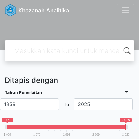
Khazanah Analitika
Ditapis dengan
Tahun Penerbitan
To
1 959
2 025
1 959
1 976
1 992
2 009
2 025