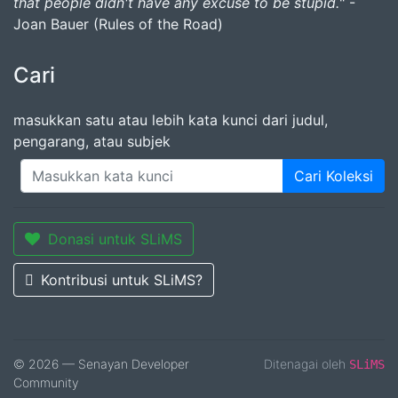
that people didn't have any excuse to be stupid.
" -
Joan Bauer (Rules of the Road)
Cari
masukkan satu atau lebih kata kunci dari judul,
pengarang, atau subjek
Cari Koleksi
Donasi untuk SLiMS
Kontribusi untuk SLiMS?
© 2026 — Senayan Developer
Ditenagai oleh
SLiMS
Community