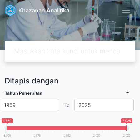
Khazanah Analitika
Ditapis dengan
Tahun Penerbitan
To
1 959
2 025
1 959
1 976
1 992
2 009
2 025