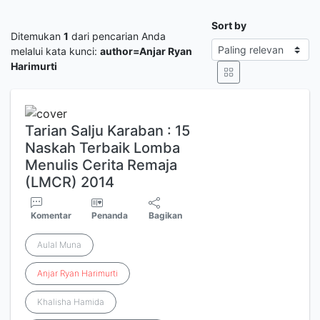
Sort by
Ditemukan
1
dari pencarian Anda
melalui kata kunci:
author=Anjar Ryan
Harimurti
Tarian Salju Karaban : 15
Naskah Terbaik Lomba
Menulis Cerita Remaja
(LMCR) 2014
Komentar
Penanda
Bagikan
Aulal Muna
Anjar
Ryan
Harimurti
Khalisha Hamida