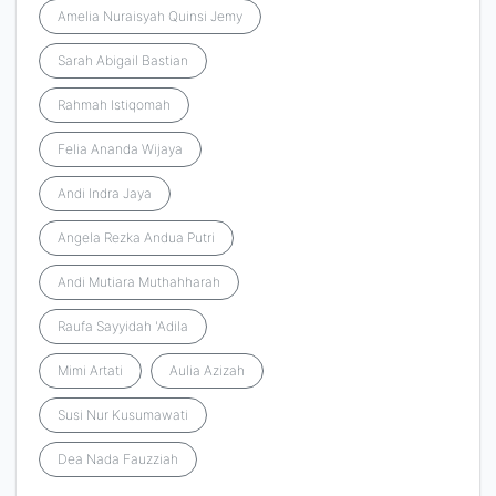
Amelia Nuraisyah Quinsi Jemy
Sarah Abigail Bastian
Rahmah Istiqomah
Felia Ananda Wijaya
Andi Indra Jaya
Angela Rezka Andua Putri
Andi Mutiara Muthahharah
Raufa Sayyidah 'Adila
Mimi Artati
Aulia Azizah
Susi Nur Kusumawati
Dea Nada Fauzziah