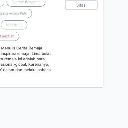
Rahmah Istiqomah
Sitasi
Rezka Andua Putri
Mimi Artati
Fauzziah
a Menulis Cerita Remaja
 inspirasi remaja. Lima belas
ta remaja ini adalah para
nasional-global. Karenanya,
' dalam dan melalui bahasa