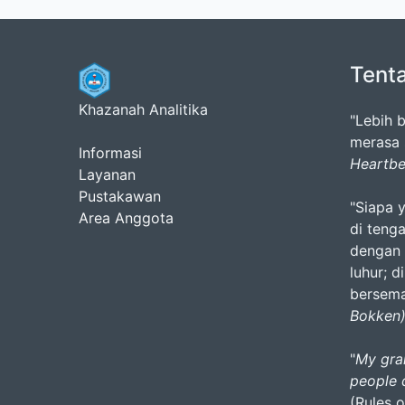
Tent
Khazanah Analitika
"Lebih 
merasa s
Informasi
Heartbe
Layanan
Pustakawan
"Siapa 
Area Anggota
di teng
dengan k
luhur; 
bersem
Bokken
"
My gra
people 
(Rules 