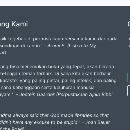
ang Kami
baik terjebak di perpustakaan bersama kamu daripada
m
endirian di kantin." -
Arumi E. (Listen to My
p
at)
yang bisa menemukan buku yang tepat, akan berada
ah-tengah teman terbaik. Di sana kita akan berbaur
arakter yang paling pintar, paling intelek, dan paling
di sana kebanggaan serta keluhuran manusia
ayam." -
Jostein Gaarder (Perpustakaan Ajaib Bibbi
)
ndma always said that God made libraries so that
didn't have any excuse to be stupid.
" - Joan Bauer
of the Road)