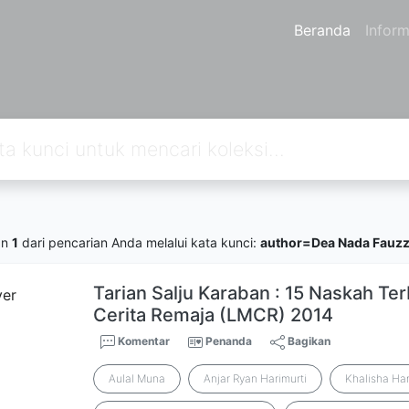
Beranda
Inform
an
1
dari pencarian Anda melalui kata kunci:
author=Dea Nada Fauzz
Tarian Salju Karaban : 15 Naskah Te
Cerita Remaja (LMCR) 2014
Komentar
Penanda
Bagikan
Aulal Muna
Anjar Ryan Harimurti
Khalisha Ha