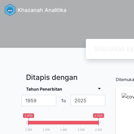
Khazanah Analitika
Ditapis dengan
Ditemuk
Tahun Penerbitan
To
1 959
2 025
1 959
1 976
1 992
2 009
2 025