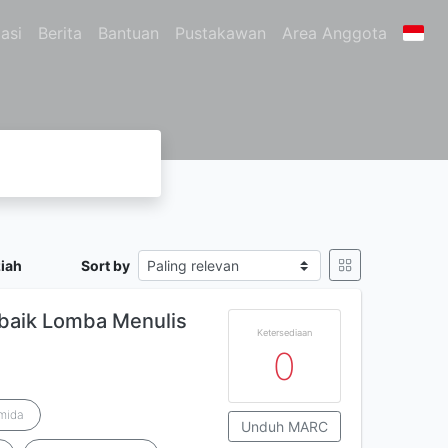
asi
Berita
Bantuan
Pustakawan
Area Anggota
iah
Sort by
rbaik Lomba Menulis
Ketersediaan
0
mida
Unduh MARC