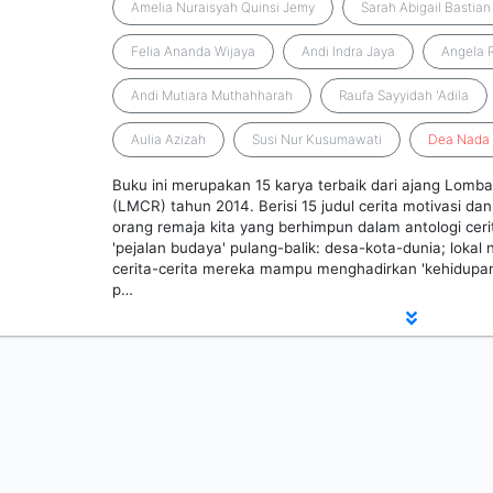
Amelia Nuraisyah Quinsi Jemy
Sarah Abigail Bastian
Felia Ananda Wijaya
Andi Indra Jaya
Angela 
Andi Mutiara Muthahharah
Raufa Sayyidah 'Adila
Aulia Azizah
Susi Nur Kusumawati
Dea
Nada
Buku ini merupakan 15 karya terbaik dari ajang Lomb
(LMCR) tahun 2014. Berisi 15 judul cerita motivasi dan
orang remaja kita yang berhimpun dalam antologi ceri
'pejalan budaya' pulang-balik: desa-kota-dunia; lokal 
cerita-cerita mereka mampu menghadirkan 'kehidupan
p…