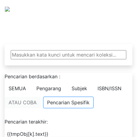
Khazanah Analitika
Pencarian berdasarkan :
SEMUA
Pengarang
Subjek
ISBN/ISSN
ATAU COBA
Pencarian Spesifik
Pencarian terakhir:
{{tmpObj[k].text}}