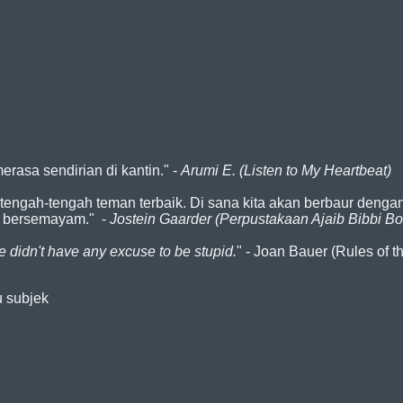
rasa sendirian di kantin." -
Arumi E. (Listen to My Heartbeat)
ngah-tengah teman terbaik. Di sana kita akan berbaur dengan ka
ia bersemayam." -
Jostein Gaarder (Perpustakaan Ajaib Bibbi B
 didn't have any excuse to be stupid.
" - Joan Bauer (Rules of 
u subjek