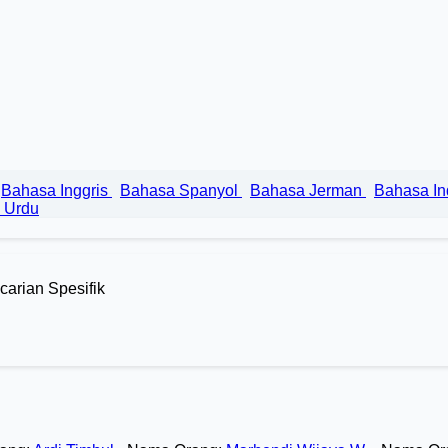
Bahasa Inggris
Bahasa Spanyol
Bahasa Jerman
Bahasa I
 Urdu
carian Spesifik