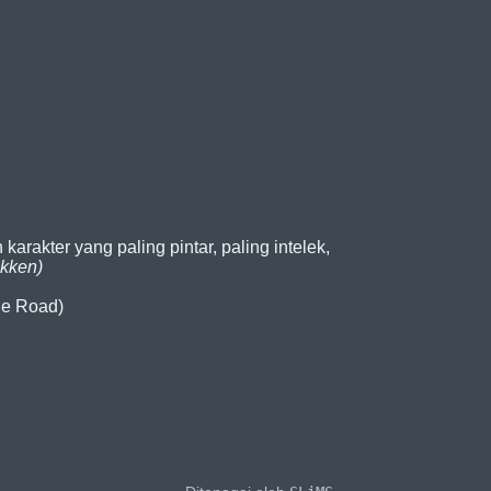
rakter yang paling pintar, paling intelek,
okken)
the Road)