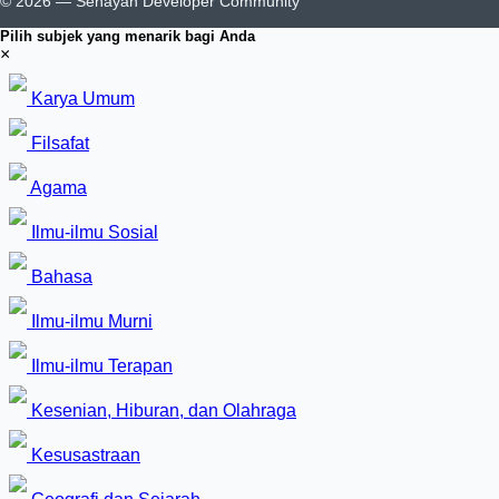
© 2026 — Senayan Developer Community
Pilih subjek yang menarik bagi Anda
×
Karya Umum
Filsafat
Agama
Ilmu-ilmu Sosial
Bahasa
Ilmu-ilmu Murni
Ilmu-ilmu Terapan
Kesenian, Hiburan, dan Olahraga
Kesusastraan