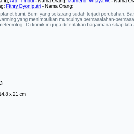
ang;
Ardi Timbul
- Nama Orang;
Marhendi Wijaya W.
- Nama Or
ng;
Fithry Dyoniputri
- Nama Orang;
g planet bumi. Bumi yang sekarang sudah terjadi perubahan. Ba
 warming yang menimbulkan munculnya permasalahan-permasal
rometeorologi. Di komik ini juga diceritakan bagaimana sikap kita
3
 14,8 x 21 cm