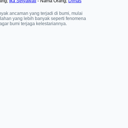
ang;
Ika Setyawati
- Nama Orang;
Dimas
nyak ancaman yang terjadi di bumi, mulai
ahan yang lebih banyak seperti fenomena
 agar bumi terjaga kelestariannya.