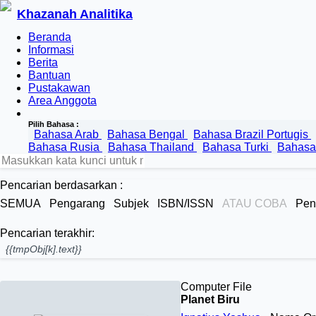
Khazanah Analitika
Beranda
Informasi
Berita
Bantuan
Pustakawan
Area Anggota
Pilih Bahasa :
Bahasa Arab
Bahasa Bengal
Bahasa Brazil Portugis
Bahasa Rusia
Bahasa Thailand
Bahasa Turki
Bahasa
Pencarian berdasarkan :
SEMUA
Pengarang
Subjek
ISBN/ISSN
ATAU COBA
Pen
Pencarian terakhir:
{{tmpObj[k].text}}
Computer File
Planet Biru