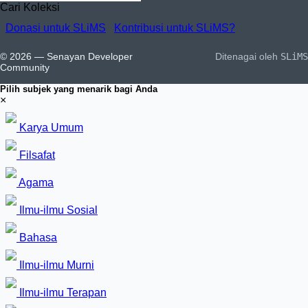
Cari Koleksi
Donasi untuk SLiMS
Kontribusi untuk SLiMS?
© 2026 — Senayan Developer
Ditenagai oleh
SLiMS
Community
Pilih subjek yang menarik bagi Anda
×
Karya Umum
Filsafat
Agama
Ilmu-ilmu Sosial
Bahasa
Ilmu-ilmu Murni
Ilmu-ilmu Terapan