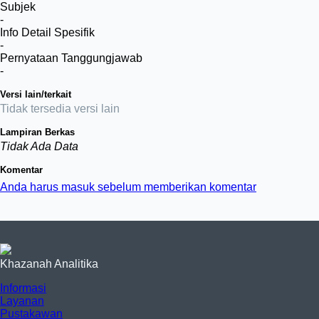
Subjek
-
Info Detail Spesifik
-
Pernyataan Tanggungjawab
-
Versi lain/terkait
Tidak tersedia versi lain
Lampiran Berkas
Tidak Ada Data
Komentar
Anda harus masuk sebelum memberikan komentar
Khazanah Analitika
Informasi
Layanan
Pustakawan