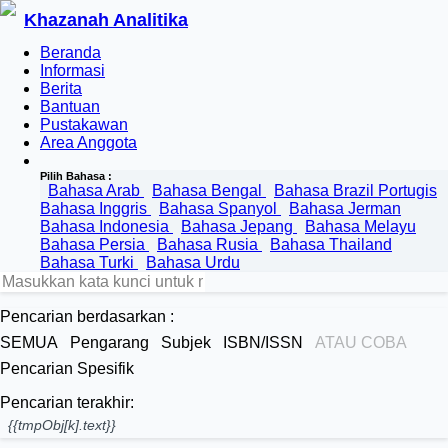
Khazanah Analitika
Beranda
Informasi
Berita
Bantuan
Pustakawan
Area Anggota
Pilih Bahasa :
Bahasa Arab
Bahasa Bengal
Bahasa Brazil Portugis
Bahasa Inggris
Bahasa Spanyol
Bahasa Jerman
Bahasa Indonesia
Bahasa Jepang
Bahasa Melayu
Bahasa Persia
Bahasa Rusia
Bahasa Thailand
Bahasa Turki
Bahasa Urdu
Pencarian berdasarkan :
SEMUA
Pengarang
Subjek
ISBN/ISSN
ATAU COBA
Pencarian Spesifik
Pencarian terakhir:
{{tmpObj[k].text}}