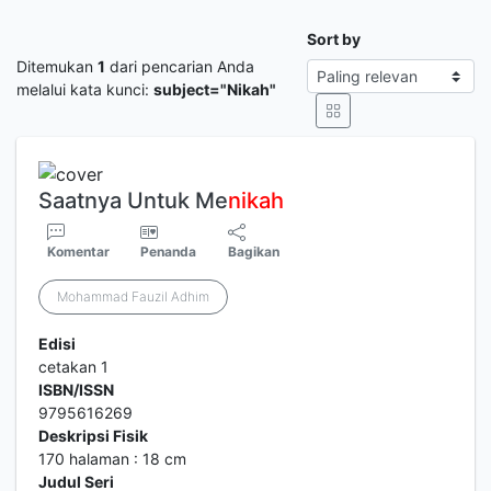
Sort by
Ditemukan
1
dari pencarian Anda
melalui kata kunci:
subject="Nikah"
Saatnya Untuk Me
nikah
Komentar
Penanda
Bagikan
Mohammad Fauzil Adhim
Edisi
cetakan 1
ISBN/ISSN
9795616269
Deskripsi Fisik
170 halaman : 18 cm
Judul Seri