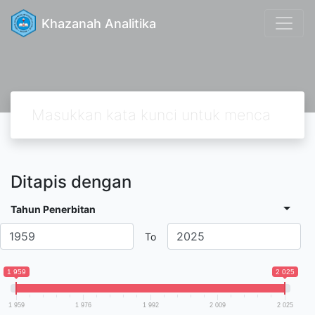
Khazanah Analitika
Ditapis dengan
Tahun Penerbitan
To
1 959
2 025
1 959
1 976
1 992
2 009
2 025